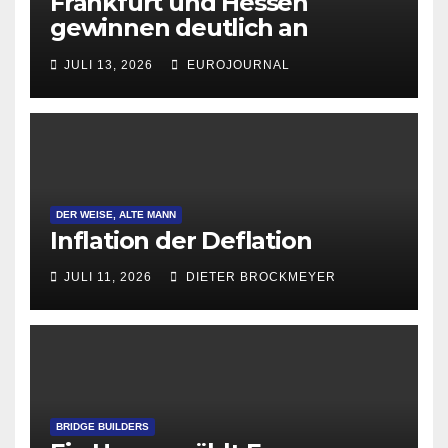
Frankfurt und Hessen
gewinnen deutlich an
Attraktivität für Startup-
JULI 13, 2026
EUROJOURNAL
Gründungen
DER WEISE, ALTE MANN
Inflation der Deflation
JULI 11, 2026
DIETER BROCKMEYER
BRIDGE BUILDERS