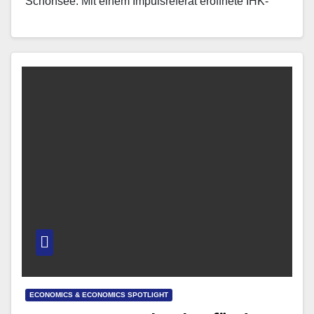
Schönsee. Mit einem Impulsreferat eröffnete IHK-
Repräsentant Richard Brunner vor vollem Haus das
Symposium.…
ECONOMICS & ECONOMICS SPOTLIGHT