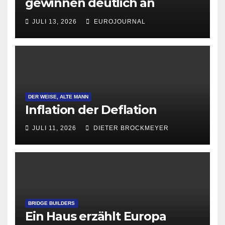
gewinnen deutlich an
Attraktivität für Startup-
JULI 13, 2026
EUROJOURNAL
Gründungen
DER WEISE, ALTE MANN
Inflation der Deflation
JULI 11, 2026
DIETER BROCKMEYER
BRIDGE BUILDERS
Ein Haus erzählt Europa