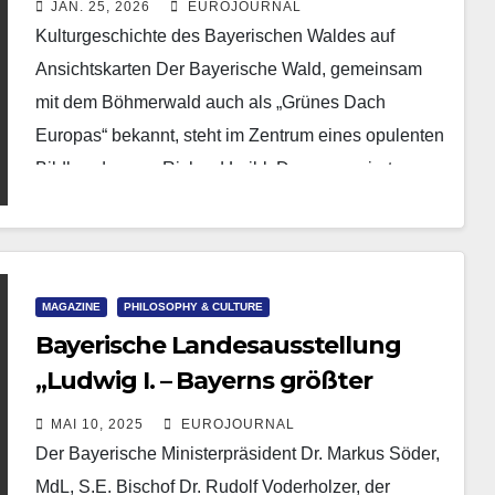
JAN. 25, 2026
EUROJOURNAL
Kulturgeschichte des Bayerischen Waldes auf
Ansichtskarten Der Bayerische Wald, gemeinsam
mit dem Böhmerwald auch als „Grünes Dach
Europas“ bekannt, steht im Zentrum eines opulenten
Bildbandes von Richard Loibl. Der promovierte…
MAGAZINE
PHILOSOPHY & CULTURE
Bayerische Landesausstellung
„Ludwig I. – Bayerns größter
König?“ eröffnet
MAI 10, 2025
EUROJOURNAL
Der Bayerische Ministerpräsident Dr. Markus Söder,
MdL, S.E. Bischof Dr. Rudolf Voderholzer, der