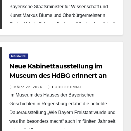
Bayerische Staatsminister für Wissenschaft und
Kunst Markus Blume und Oberbürgermeisterin
Gertrud Maltz-Schwarzfischer eröffneten feierlich die
Bayerische Landesausstellung…
MAGAZINE
Neue Kabinettausstellung im
Museum des HdBG erinnert an
Kriegsausbruch vor 110 Jahren
MÄRZ 22, 2024
EUROJOURNAL
Im Museum des Hauses der Bayerischen
Geschichten in Regensburg erfährt die beliebte
Dauerausstellung „Wie Bayern Freistaat wurde und
was ihn besonders macht“ auch im fünften Jahr seit
seiner Eröffnung spannende…