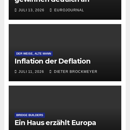
Attraktivität für Startup-
JULI 13, 2026
EUROJOURNAL
Gründungen
DER WEISE, ALTE MANN
Inflation der Deflation
JULI 11, 2026
DIETER BROCKMEYER
BRIDGE BUILDERS
Ein Haus erzählt Europa