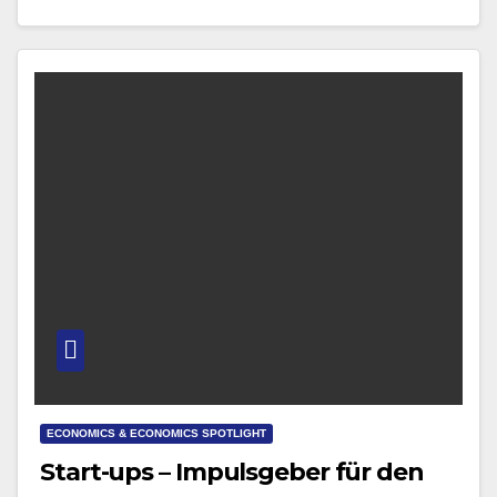
Repräsentant Richard Brunner vor vollem Haus das
Symposium.…
ECONOMICS & ECONOMICS SPOTLIGHT
Start-ups – Impulsgeber für den