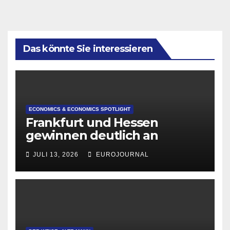
Das könnte Sie interessieren
ECONOMICS & ECONOMICS SPOTLIGHT
Frankfurt und Hessen
gewinnen deutlich an
Attraktivität für Startup-
JULI 13, 2026
EUROJOURNAL
Gründungen