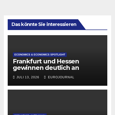
Das könnte Sie interessieren
ECONOMICS & ECONOMICS SPOTLIGHT
Frankfurt und Hessen
gewinnen deutlich an
Attraktivität für Startup-
JULI 13, 2026
EUROJOURNAL
Gründungen