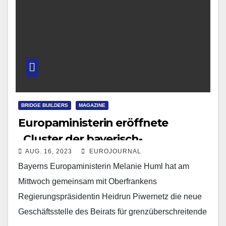
BRIDGE BUILDERS
MAGAZINE
Europaministerin eröffnete
„Cluster der bayerisch-
AUG. 16, 2023
EUROJOURNAL
tschechischen Zusammenarbeit“
Bayerns Europaministerin Melanie Huml hat am
Mittwoch gemeinsam mit Oberfrankens
Regierungspräsidentin Heidrun Piwernetz die neue
Geschäftsstelle des Beirats für grenzüberschreitende