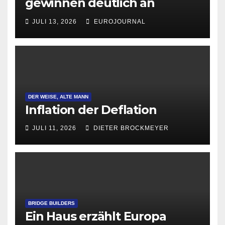
gewinnen deutlich an
Attraktivität für Startup-
JULI 13, 2026
EUROJOURNAL
Gründungen
DER WEISE, ALTE MANN
Inflation der Deflation
JULI 11, 2026
DIETER BROCKMEYER
BRIDGE BUILDERS
Ein Haus erzählt Europa