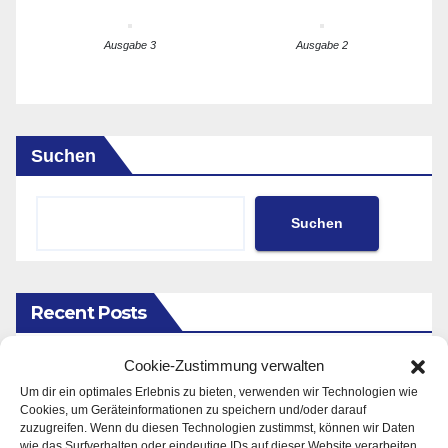
Ausgabe 3
Ausgabe 2
Suchen
Suchen
Recent Posts
Cookie-Zustimmung verwalten
Verkehrsknoten, den andere erst planen
Um dir ein optimales Erlebnis zu bieten, verwenden wir Technologien wie
Cookies, um Geräteinformationen zu speichern und/oder darauf
Frankfurt und Hessen gewinnen deutlich an
zuzugreifen. Wenn du diesen Technologien zustimmst, können wir Daten
wie das Surfverhalten oder eindeutige IDs auf dieser Website verarbeiten.