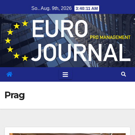
Zum
So.. Aug. 9th, 2026
3:40:11 AM
Inhalt
springen
Prag