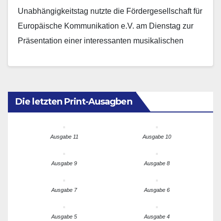
Unabhängigkeitstag in die jüngere
Unabhängigkeitstag nutzte die Fördergesellschaft für
deutsch-tschechische Geschichte
Europäische Kommunikation e.V. am Dienstag zur
Präsentation einer interessanten musikalischen
Lesung im Regensburger AKUSO Forum. Die aus
Ingolstadt stammende und…
Die letzten Print-Ausagben
Ausgabe 11
Ausgabe 10
Ausgabe 9
Ausgabe 8
Ausgabe 7
Ausgabe 6
Ausgabe 5
Ausgabe 4