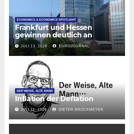
ECONOMICS & ECONOMICS SPOTLIGHT
Frankfurt und Hessen
gewinnen deutlich an
Attraktivität für Startup-
JULI 13, 2026
EUROJOURNAL
Gründungen
DER WEISE, ALTE MANN
Inflation der Deflation
JULI 11, 2026
DIETER BROCKMEYER