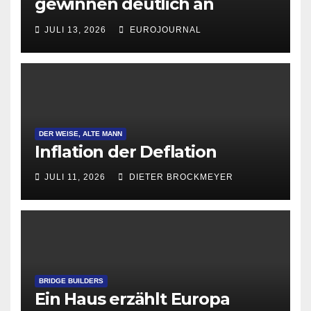
gewinnen deutlich an
Attraktivität für Startup-
JULI 13, 2026
EUROJOURNAL
Gründungen
DER WEISE, ALTE MANN
Inflation der Deflation
JULI 11, 2026
DIETER BROCKMEYER
BRIDGE BUILDERS
Ein Haus erzählt Europa