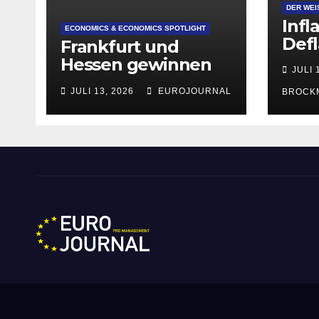
DER WEI
Infl
ECONOMICS & ECONOMICS SPOTLIGHT
Defl
Frankfurt und
Hessen gewinnen
JULI 
deutlich an
JULI 13, 2026
EUROJOURNAL
BROCK
Attraktivität für
Startup-
Gründungen
Eurojournal pro Manag