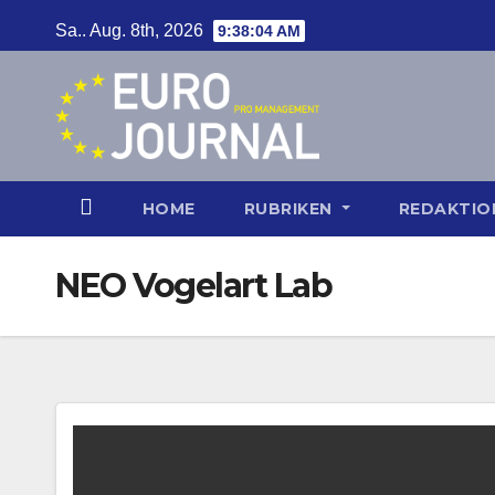
Zum
Sa.. Aug. 8th, 2026
9:38:04 AM
Inhalt
springen
HOME
RUBRIKEN
REDAKTI
NEO Vogelart Lab