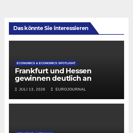
Das könnte Sie interessieren
ECONOMICS & ECONOMICS SPOTLIGHT
Frankfurt und Hessen
gewinnen deutlich an
Attraktivität für Startup-
JULI 13, 2026
EUROJOURNAL
Gründungen