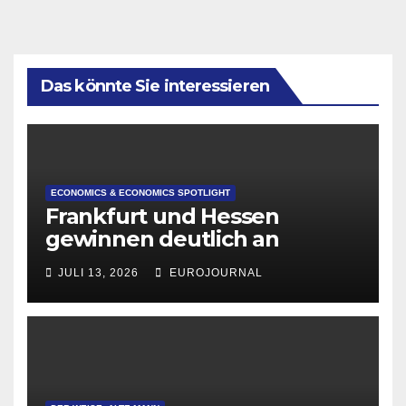
Das könnte Sie interessieren
ECONOMICS & ECONOMICS SPOTLIGHT
Frankfurt und Hessen
gewinnen deutlich an
Attraktivität für Startup-
JULI 13, 2026
EUROJOURNAL
Gründungen