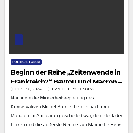
POLITICAL FORUM
Beginn der Reihe „Zeitenwende in
Frankreich?“ Bayrou und Macron –
DEZ. 27, 2024
DANIEL L. SCHIKORA
eine cohabitation zwischen
Nachdem die Minderheitsregierung des
Zentristen?
Konservativen Michel Barnier bereits nach drei
Monaten im Amt daran gescheitert war, den Block der
Linken und die äußerste Rechte von Marine Le Pens