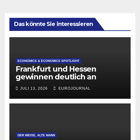
Das könnte Sie interessieren
ECONOMICS & ECONOMICS SPOTLIGHT
Frankfurt und Hessen
gewinnen deutlich an
Attraktivität für Startup-
JULI 13, 2026
EUROJOURNAL
Gründungen
DER WEISE, ALTE MANN