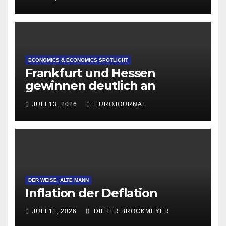
ECONOMICS & ECONOMICS SPOTLIGHT
Frankfurt und Hessen
gewinnen deutlich an
Attraktivität für Startup-
JULI 13, 2026
EUROJOURNAL
Gründungen
DER WEISE, ALTE MANN
Inflation der Deflation
JULI 11, 2026
DIETER BROCKMEYER