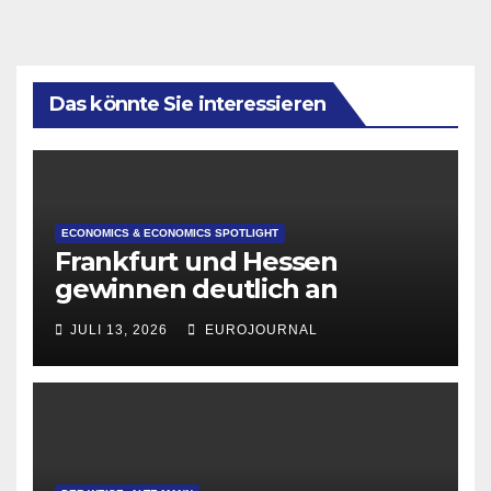
Das könnte Sie interessieren
ECONOMICS & ECONOMICS SPOTLIGHT
Frankfurt und Hessen
gewinnen deutlich an
Attraktivität für Startup-
JULI 13, 2026
EUROJOURNAL
Gründungen