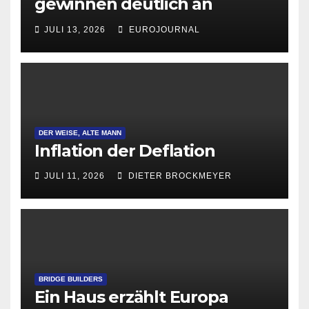
gewinnen deutlich an
Attraktivität für Startup-
JULI 13, 2026
EUROJOURNAL
Gründungen
DER WEISE, ALTE MANN
Inflation der Deflation
JULI 11, 2026
DIETER BROCKMEYER
BRIDGE BUILDERS
Ein Haus erzählt Europa