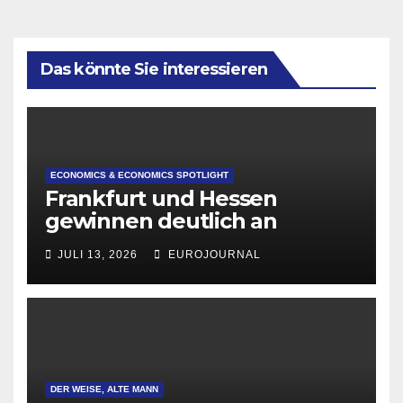
Das könnte Sie interessieren
ECONOMICS & ECONOMICS SPOTLIGHT
Frankfurt und Hessen
gewinnen deutlich an
Attraktivität für Startup-
JULI 13, 2026
EUROJOURNAL
Gründungen
DER WEISE, ALTE MANN