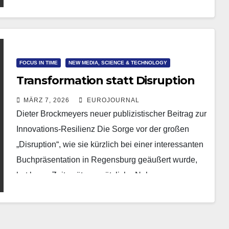
werdenden…
FOCUS IN TIME
NEW MEDIA, SCIENCE & TECHNOLOGY
Transformation statt Disruption
MÄRZ 7, 2026
EUROJOURNAL
Dieter Brockmeyers neuer publizistischer Beitrag zur
Innovations-Resilienz Die Sorge vor der großen
„Disruption“, wie sie kürzlich bei einer interessanten
Buchpräsentation in Regensburg geäußert wurde,
hat kurze Zeit später zusätzliche Nahrung…