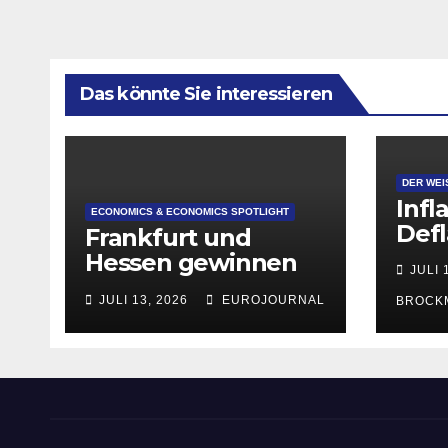
Das könnte Sie interessieren
DER WEI
Infl
ECONOMICS & ECONOMICS SPOTLIGHT
Defl
Frankfurt und
Hessen gewinnen
JULI 
deutlich an
JULI 13, 2026
EUROJOURNAL
BROCK
Attraktivität für
Startup-
Gründungen