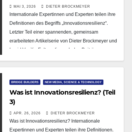
MAI 3, 2026
DIETER BROCKMEYER
Internationale Expertinnen und Experten teilen ihre
Definitionen des Begriffs „Innovationsresilienz“.
Letzter Teil einer spannenden, gemeinsam
erarbeiteten Artikelserie von Dieter Brockmeyer und
Ingrid Vasiliu-Feltes, die nach den Beiträgen von
Neville Gaunt…
BRIDGE BUILDERS
NEW MEDIA, SCIENCE & TECHNOLOGY
Was ist Innovationsresilienz? (Teil
3)
APR. 26, 2026
DIETER BROCKMEYER
Was ist Innovationsresilienz? Internationale
Expertinnen und Experten teilen ihre Definitionen.