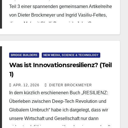
Teil 3 einer spannenden gemeinsamen Artikelreihe
von Dieter Brockmeyer und Ingrid Vasiliu-Feltes,
dieses Mal mit Shelli Brunswick, John Gomez
und…
BRIDGE BUILDERS
NEW MEDIA, SCIENCE & TECHNOLOGY
Was ist Innovationsresilienz? (Teil
1)
APR. 12, 2026
DIETER BROCKMEYER
In dem kürzlich erschienenen Buch „RESILIENZ:
Überleben zwischen Deep-Tech Revolution und
Globalem Umbruch“ habe ich dargelegt, dass wir
unsere Wirtschaft und Gesellschaft nur dann
widerstandsfähiger gegenüber dem immer schneller