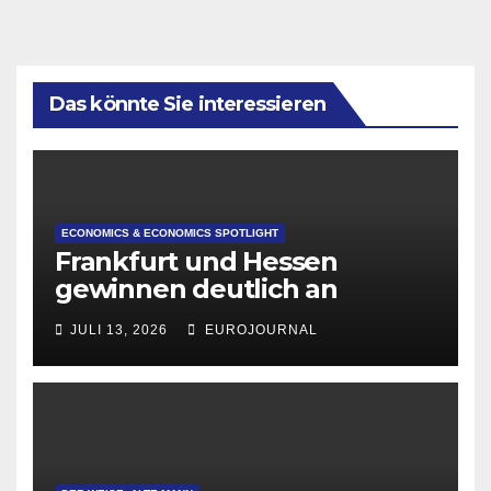
Das könnte Sie interessieren
ECONOMICS & ECONOMICS SPOTLIGHT
Frankfurt und Hessen
gewinnen deutlich an
Attraktivität für Startup-
JULI 13, 2026
EUROJOURNAL
Gründungen