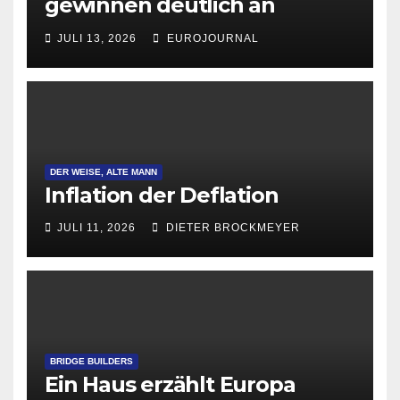
gewinnen deutlich an
Attraktivität für Startup-
JULI 13, 2026
EUROJOURNAL
Gründungen
DER WEISE, ALTE MANN
Inflation der Deflation
JULI 11, 2026
DIETER BROCKMEYER
BRIDGE BUILDERS
Ein Haus erzählt Europa