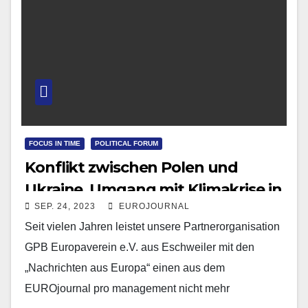
FOCUS IN TIME
POLITICAL FORUM
Konflikt zwischen Polen und
Ukraine, Umgang mit Klimakrise in
SEP. 24, 2023
EUROJOURNAL
Großbritannien und
Seit vielen Jahren leistet unsere Partnerorganisation
Migrationsthematik in Europa
GPB Europaverein e.V. aus Eschweiler mit den
„Nachrichten aus Europa“ einen aus dem
EUROjournal pro management nicht mehr