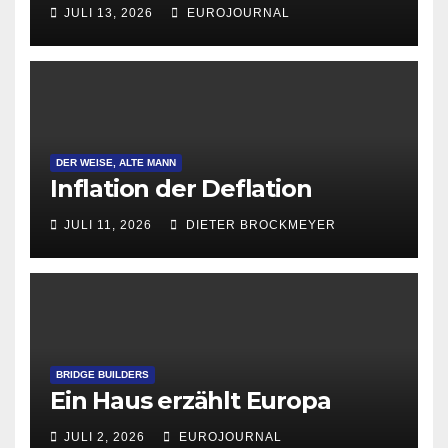
Attraktivität für Startup-
JULI 13, 2026
EUROJOURNAL
Gründungen
DER WEISE, ALTE MANN
Inflation der Deflation
JULI 11, 2026
DIETER BROCKMEYER
BRIDGE BUILDERS
Ein Haus erzählt Europa
JULI 2, 2026
EUROJOURNAL