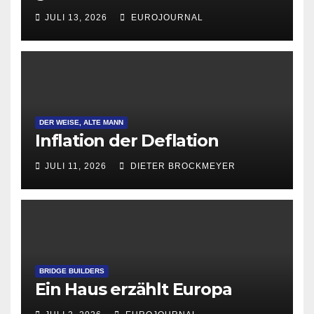
Attraktivität für Startup-
JULI 13, 2026
EUROJOURNAL
Gründungen
DER WEISE, ALTE MANN
Inflation der Deflation
JULI 11, 2026
DIETER BROCKMEYER
BRIDGE BUILDERS
Ein Haus erzählt Europa