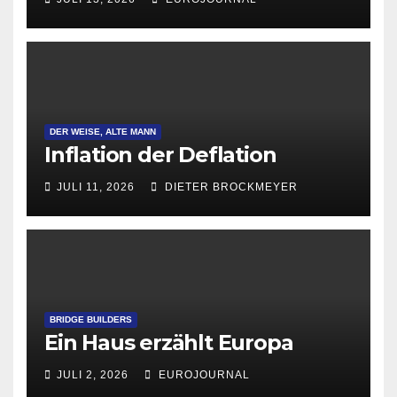
Gründungen
DER WEISE, ALTE MANN
Inflation der Deflation
JULI 11, 2026
DIETER BROCKMEYER
BRIDGE BUILDERS
Ein Haus erzählt Europa
JULI 2, 2026
EUROJOURNAL