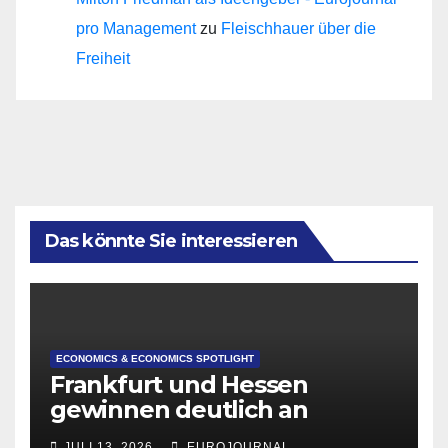
pro Management
zu
Fleischhauer über die
Freiheit
Das könnte Sie interessieren
ECONOMICS & ECONOMICS SPOTLIGHT
Frankfurt und Hessen
gewinnen deutlich an
Attraktivität für Startup-
JULI 13, 2026
EUROJOURNAL