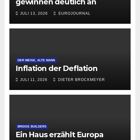
gewinnen deutlich an
Attraktivität für Startup-
JULI 13, 2026
EUROJOURNAL
Gründungen
DER WEISE, ALTE MANN
Inflation der Deflation
JULI 11, 2026
DIETER BROCKMEYER
BRIDGE BUILDERS
Ein Haus erzählt Europa