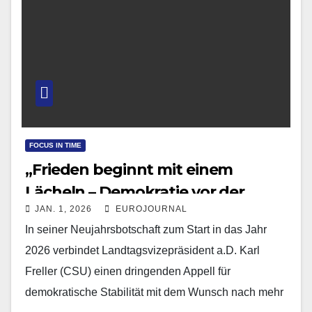
FOCUS IN TIME
„Frieden beginnt mit einem
Lächeln – Demokratie vor der
JAN. 1, 2026
EUROJOURNAL
Haustür“
In seiner Neujahrsbotschaft zum Start in das Jahr
2026 verbindet Landtagsvizepräsident a.D. Karl
Freller (CSU) einen dringenden Appell für
demokratische Stabilität mit dem Wunsch nach mehr