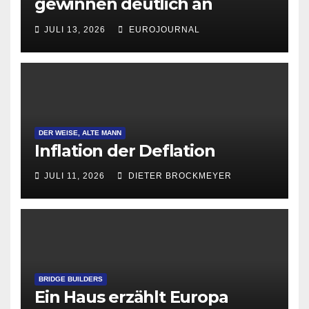
gewinnen deutlich an
Attraktivität für Startup-
JULI 13, 2026
EUROJOURNAL
Gründungen
DER WEISE, ALTE MANN
Inflation der Deflation
JULI 11, 2026
DIETER BROCKMEYER
BRIDGE BUILDERS
Ein Haus erzählt Europa