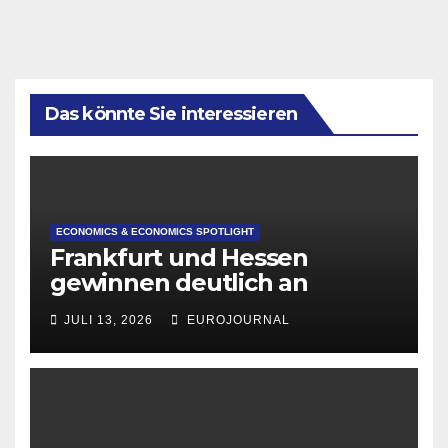
Das könnte Sie interessieren
ECONOMICS & ECONOMICS SPOTLIGHT
Frankfurt und Hessen
gewinnen deutlich an
Attraktivität für Startup-
JULI 13, 2026
EUROJOURNAL
Gründungen