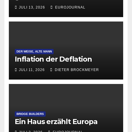
Attraktivität für Startup-
JULI 13, 2026
EUROJOURNAL
Gründungen
DER WEISE, ALTE MANN
Inflation der Deflation
JULI 11, 2026
DIETER BROCKMEYER
BRIDGE BUILDERS
Ein Haus erzählt Europa