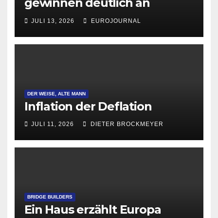
gewinnen deutlich an
Attraktivität für Startup-
JULI 13, 2026
EUROJOURNAL
Gründungen
DER WEISE, ALTE MANN
Inflation der Deflation
JULI 11, 2026
DIETER BROCKMEYER
BRIDGE BUILDERS
Ein Haus erzählt Europa