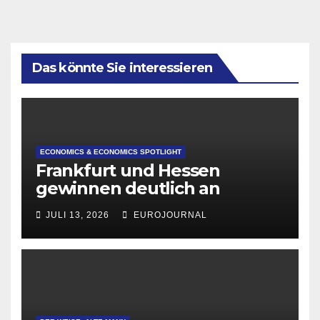
Das könnte Sie interessieren
ECONOMICS & ECONOMICS SPOTLIGHT
Frankfurt und Hessen
gewinnen deutlich an
Attraktivität für Startup-
JULI 13, 2026
EUROJOURNAL
Gründungen