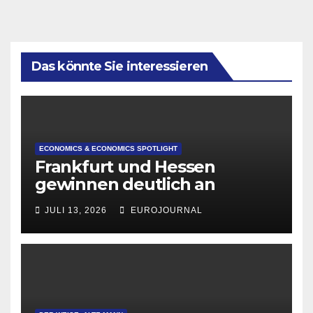
Das könnte Sie interessieren
ECONOMICS & ECONOMICS SPOTLIGHT
Frankfurt und Hessen
gewinnen deutlich an
Attraktivität für Startup-
JULI 13, 2026
EUROJOURNAL
Gründungen