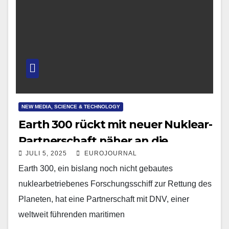
NEW MEDIA, SCIENCE & TECHNOLOGY
Earth 300 rückt mit neuer Nuklear-
Partnerschaft näher an die
JULI 5, 2025
EUROJOURNAL
Realität
Earth 300, ein bislang noch nicht gebautes
nuklearbetriebenes Forschungsschiff zur Rettung des
Planeten, hat eine Partnerschaft mit DNV, einer
weltweit führenden maritimen