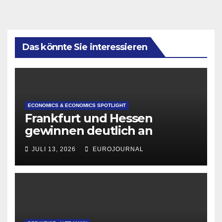
Das könnte Sie interessieren
ECONOMICS & ECONOMICS SPOTLIGHT
Frankfurt und Hessen
gewinnen deutlich an
Attraktivität für Startup-
JULI 13, 2026
EUROJOURNAL
Gründungen