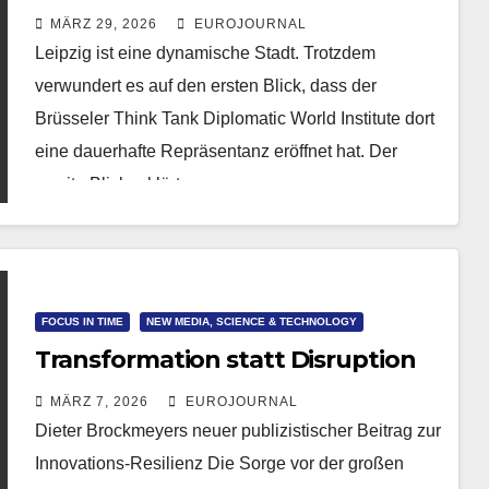
Repräsentanz in Leipzig
MÄRZ 29, 2026
EUROJOURNAL
Leipzig ist eine dynamische Stadt. Trotzdem
verwundert es auf den ersten Blick, dass der
Brüsseler Think Tank Diplomatic World Institute dort
eine dauerhafte Repräsentanz eröffnet hat. Der
zweite Blick erklärt…
FOCUS IN TIME
NEW MEDIA, SCIENCE & TECHNOLOGY
Transformation statt Disruption
MÄRZ 7, 2026
EUROJOURNAL
Dieter Brockmeyers neuer publizistischer Beitrag zur
Innovations-Resilienz Die Sorge vor der großen