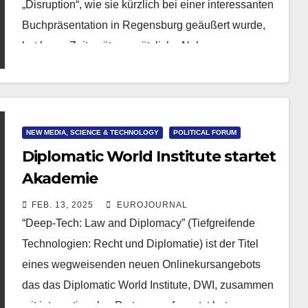
„Disruption“, wie sie kürzlich bei einer interessanten
Buchpräsentation in Regensburg geäußert wurde,
hat kurze Zeit später zusätzliche Nahrung…
NEW MEDIA, SCIENCE & TECHNOLOGY
POLITICAL FORUM
Diplomatic World Institute startet
Akademie
FEB. 13, 2025
EUROJOURNAL
“Deep-Tech: Law and Diplomacy” (Tiefgreifende
Technologien: Recht und Diplomatie) ist der Titel
eines wegweisenden neuen Onlinekursangebots
das das Diplomatic World Institute, DWI, zusammen
mit internationalen Partnern aufgesetzt hat.