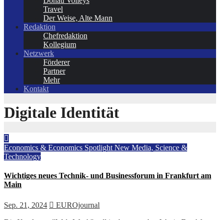
Donau Volleys
Travel
Der Weise, Alte Mann
Redaktion
Chefredaktion
Kollegium
Netzwerk
Förderer
Partner
Mehr
Kontakt
Digitale Identität
Economics & Economics Spotlight
New Media, Science &
Technology
Wichtiges neues Technik- und Businessforum in Frankfurt am
Main
Sep. 21, 2024
EUROjournal