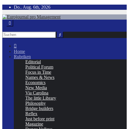
Zum
Do.. Aug. 6th, 2026
Inhalt
springen
Home
Rubriken
Editorial
Political Forum
Focus in Time
Names & News
Economics
New Media
Via Carolina
The little Library
Philosophy
Bridge builders
Reflex
Just before print
Magazine