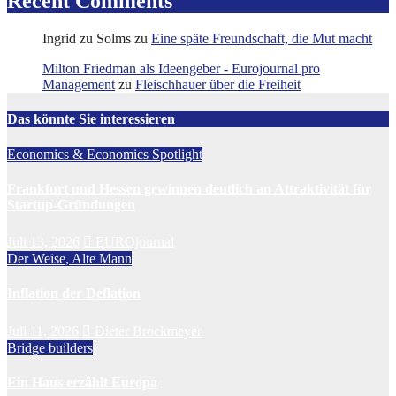
Recent Comments
Ingrid zu Solms
zu
Eine späte Freundschaft, die Mut macht
Milton Friedman als Ideengeber - Eurojournal pro
Management
zu
Fleischhauer über die Freiheit
Das könnte Sie interessieren
Economics & Economics Spotlight
Frankfurt und Hessen gewinnen deutlich an Attraktivität für
Startup-Gründungen
Juli 13, 2026
EUROjournal
Der Weise, Alte Mann
Inflation der Deflation
Juli 11, 2026
Dieter Brockmeyer
Bridge builders
Ein Haus erzählt Europa