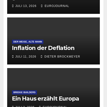
Attraktivität für Startup-
JULI 13, 2026
EUROJOURNAL
Gründungen
DER WEISE, ALTE MANN
Inflation der Deflation
JULI 11, 2026
DIETER BROCKMEYER
BRIDGE BUILDERS
Ein Haus erzählt Europa