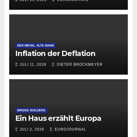
Gründungen
DER WEISE, ALTE MANN
Inflation der Deflation
JULI 11, 2026
DIETER BROCKMEYER
BRIDGE BUILDERS
Ein Haus erzählt Europa
JULI 2, 2026
EUROJOURNAL