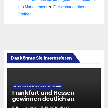
pro Management
zu
Fleischhauer über die
Freiheit
Das könnte Sie interessieren
ECONOMICS & ECONOMICS SPOTLIGHT
Frankfurt und Hessen
gewinnen deutlich an
Attraktivität für Startup-
JULI 13, 2026
EUROJOURNAL