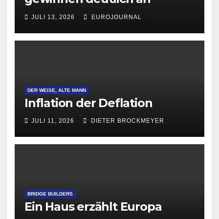
Attraktivität für Startup-
JULI 13, 2026
EUROJOURNAL
Gründungen
DER WEISE, ALTE MANN
Inflation der Deflation
JULI 11, 2026
DIETER BROCKMEYER
BRIDGE BUILDERS
Ein Haus erzählt Europa