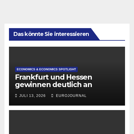
Das könnte Sie interessieren
ECONOMICS & ECONOMICS SPOTLIGHT
Frankfurt und Hessen
gewinnen deutlich an
Attraktivität für Startup-
JULI 13, 2026
EUROJOURNAL
Gründungen