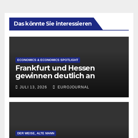
Das könnte Sie interessieren
ECONOMICS & ECONOMICS SPOTLIGHT
Frankfurt und Hessen
gewinnen deutlich an
Attraktivität für Startup-
JULI 13, 2026
EUROJOURNAL
Gründungen
DER WEISE, ALTE MANN