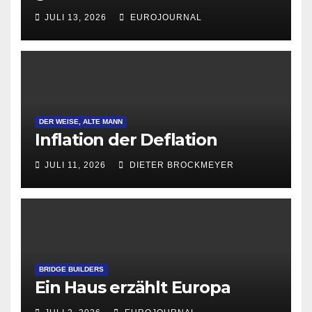
Attraktivität für Startup-
JULI 13, 2026
EUROJOURNAL
Gründungen
DER WEISE, ALTE MANN
Inflation der Deflation
JULI 11, 2026
DIETER BROCKMEYER
BRIDGE BUILDERS
Ein Haus erzählt Europa