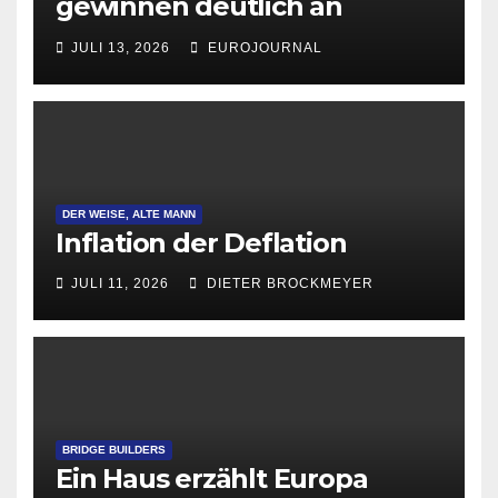
gewinnen deutlich an
Attraktivität für Startup-
JULI 13, 2026
EUROJOURNAL
Gründungen
DER WEISE, ALTE MANN
Inflation der Deflation
JULI 11, 2026
DIETER BROCKMEYER
BRIDGE BUILDERS
Ein Haus erzählt Europa