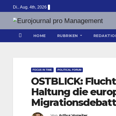
Zum
Di.. Aug. 4th, 2026
Inhalt
springen
HOME
RUBRIKEN
REDAKTI
FOCUS IN TIME
POLITICAL FORUM
OSTBLICK: Flucht
Haltung die euro
Migrationsdebatt
Von
Arthur Vorreiter