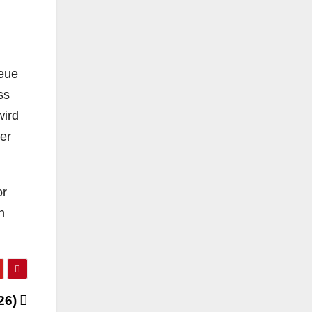
neue
ss
wird
er
or
n
026)