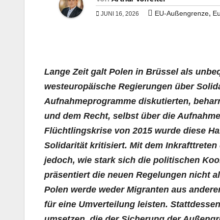
,
EU-Außengrenze
Eu
JUNI 16, 2026
Lange Zeit galt Polen in Brüssel als unbe
westeuropäische Regierungen über Solida
Aufnahmeprogramme diskutierten, beharrt
und dem Recht, selbst über die Aufnahme
Flüchtlingskrise von 2015 wurde diese H
Solidarität kritisiert. Mit dem Inkrafttre
jedoch, wie stark sich die politischen K
präsentiert die neuen Regelungen nicht a
Polen werde weder Migranten aus anderen
für eine Umverteilung leisten. Stattdesse
umsetzen, die der Sicherung der Außeng