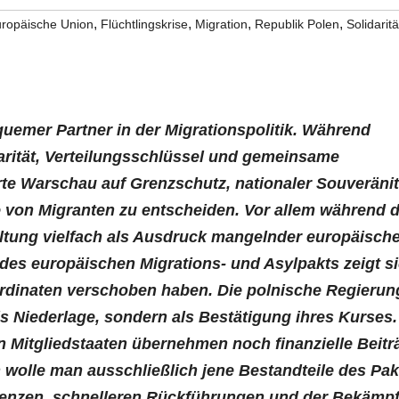
,
,
,
,
ropäische Union
Flüchtlingskrise
Migration
Republik Polen
Solidaritä
quemer Partner in der Migrationspolitik. Während
rität, Verteilungsschlüssel und gemeinsame
e Warschau auf Grenzschutz, nationaler Souveränit
 von Migranten zu entscheiden. Vor allem während d
altung vielfach als Ausdruck mangelnder europäisch
ten des europäischen Migrations- und Asylpakts zeigt s
oordinaten verschoben haben. Die polnische Regierun
ls Niederlage, sondern als Bestätigung ihres Kurses.
 Mitgliedstaaten übernehmen noch finanzielle Beitr
n wolle man ausschließlich jene Bestandteile des Pak
renzen, schnelleren Rückführungen und der Bekämp