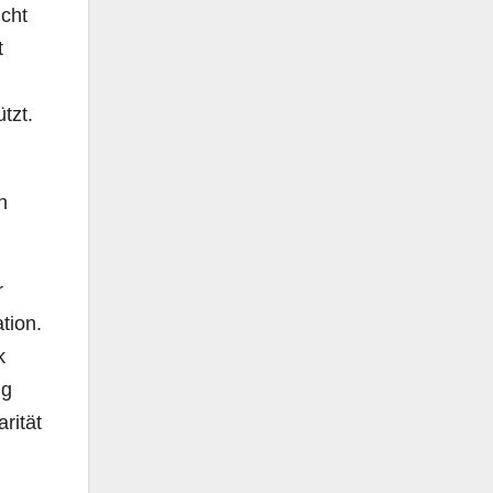
icht
t
tzt.
n
r
tion.
k
ig
rität