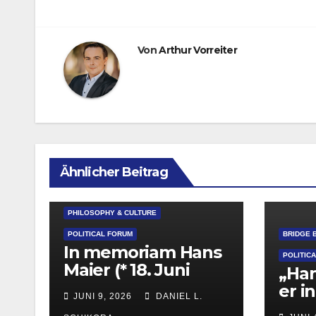
Von
Arthur Vorreiter
Ähnlicher Beitrag
NAMES & NEWS
PHILOSOPHY & CULTURE
POLITICAL FORUM
BRIDGE 
In memoriam Hans
POLITIC
Maier (* 18. Juni
„Ha
1931; † 8. Juni 2026)
er i
JUNI 9, 2026
DANIEL L.
Völk