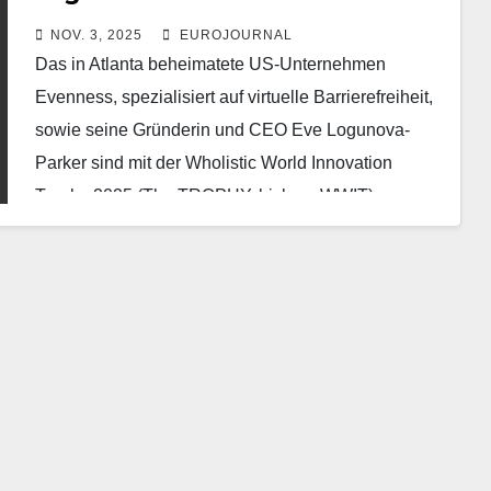
Wholistic World Innovation
NOV. 3, 2025
EUROJOURNAL
Trophy 2025
Das in Atlanta beheimatete US-Unternehmen
Evenness, spezialisiert auf virtuelle Barrierefreiheit,
sowie seine Gründerin und CEO Eve Logunova-
Parker sind mit der Wholistic World Innovation
Trophy 2025 (The TROPHY, bislang WWIT)
ausgezeichnet…