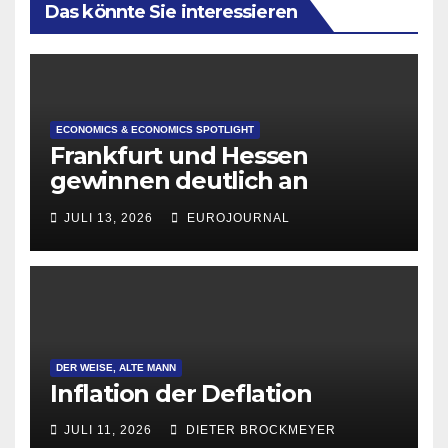
Das könnte Sie interessieren
ECONOMICS & ECONOMICS SPOTLIGHT
Frankfurt und Hessen
gewinnen deutlich an
Attraktivität für Startup-
JULI 13, 2026
EUROJOURNAL
Gründungen
DER WEISE, ALTE MANN
Inflation der Deflation
JULI 11, 2026
DIETER BROCKMEYER