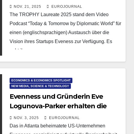
Evenness
NOV. 21, 2025
EUROJOURNAL
The TROPHY Laureate 2025 stand dem Video
Podcast “Today & Tomorrow by Diplomatic World” für
einen (englischsprachigen) Austausch über die
Vision ihres Startups Eveness zur Verfügung. Es
geht ihr um…
ECONOMICS & ECONOMICS SPOTLIGHT
NEW MEDIA, SCIENCE & TECHNOLOGY
Evenness und Gründerin Eve
Logunova-Parker erhalten die
Wholistic World Innovation
NOV. 3, 2025
EUROJOURNAL
Trophy 2025
Das in Atlanta beheimatete US-Unternehmen