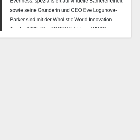
Evenness, spezialisiert auf virtuelle Barrierefreiheit,
sowie seine Gründerin und CEO Eve Logunova-
Parker sind mit der Wholistic World Innovation
Trophy 2025 (The TROPHY, bislang WWIT)
ausgezeichnet…