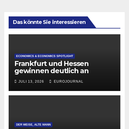
Das könnte Sie interessieren
ECONOMICS & ECONOMICS SPOTLIGHT
Frankfurt und Hessen
gewinnen deutlich an
Attraktivität für Startup-
JULI 13, 2026
EUROJOURNAL
Gründungen
DER WEISE, ALTE MANN