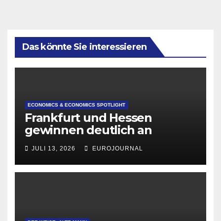
Das könnte Sie interessieren
ECONOMICS & ECONOMICS SPOTLIGHT
Frankfurt und Hessen
gewinnen deutlich an
Attraktivität für Startup-
JULI 13, 2026
EUROJOURNAL
Gründungen