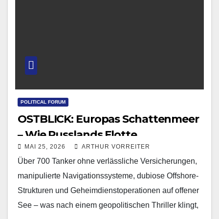
POLITICAL FORUM
OSTBLICK: Europas Schattenmeer
– Wie Russlands Flotte
MAI 25, 2026
ARTHUR VORREITER
Deutschlands geopolitische
Über 700 Tanker ohne verlässliche Versicherungen,
Illusionen offenlegt
manipulierte Navigationssysteme, dubiose Offshore-
Strukturen und Geheimdienstoperationen auf offener
See – was nach einem geopolitischen Thriller klingt,