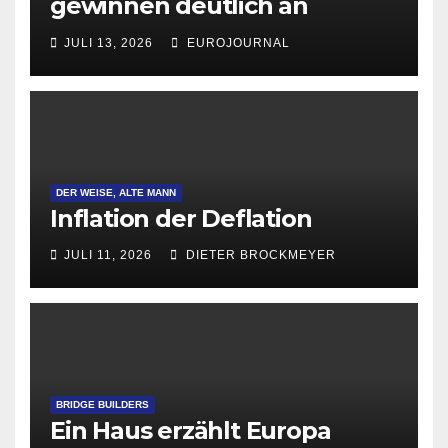
gewinnen deutlich an
Attraktivität für Startup-
JULI 13, 2026
EUROJOURNAL
Gründungen
DER WEISE, ALTE MANN
Inflation der Deflation
JULI 11, 2026
DIETER BROCKMEYER
BRIDGE BUILDERS
Ein Haus erzählt Europa