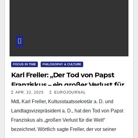
FOCUS IN TIME
PHILOSOPHY & CULTURE
Karl Freller: „Der Tod von Papst
Franziskus – ein großer Verlust für
APR. 22, 2025
EUROJOURNAL
die Welt!“
MdL Karl Freller, Kultusstaatssekretär a. D. und
Landtagsvizepräsident a. D., hat den Tod von Papst
Franziskus als „großen Verlust für die Welt“
bezeichnet. Wörtlich sagte Freller, der vor seiner