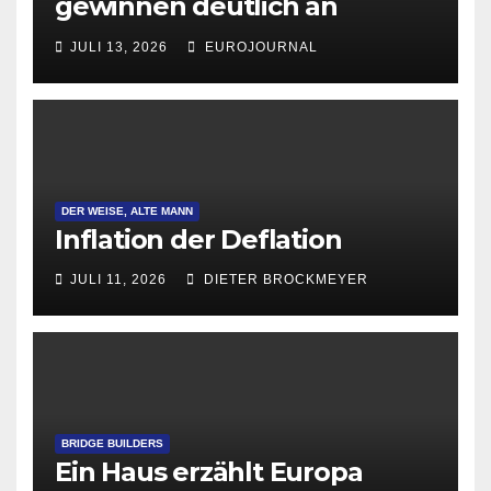
gewinnen deutlich an
Attraktivität für Startup-
JULI 13, 2026
EUROJOURNAL
Gründungen
DER WEISE, ALTE MANN
Inflation der Deflation
JULI 11, 2026
DIETER BROCKMEYER
BRIDGE BUILDERS
Ein Haus erzählt Europa