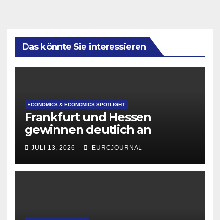
Das könnte Sie interessieren
ECONOMICS & ECONOMICS SPOTLIGHT
Frankfurt und Hessen
gewinnen deutlich an
Attraktivität für Startup-
JULI 13, 2026
EUROJOURNAL
Gründungen