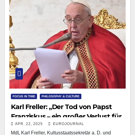
FOCUS IN TIME
PHILOSOPHY & CULTURE
Karl Freller: „Der Tod von Papst
Franziskus – ein großer Verlust für
APR. 22, 2025
EUROJOURNAL
die Welt!“
MdL Karl Freller, Kultusstaatssekretär a. D. und