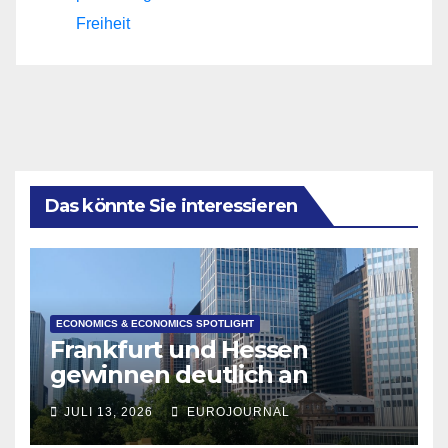
Freiheit
Das könnte Sie interessieren
ECONOMICS & ECONOMICS SPOTLIGHT
Frankfurt und Hessen
gewinnen deutlich an
Attraktivität für Startup-
JULI 13, 2026
EUROJOURNAL
Gründungen